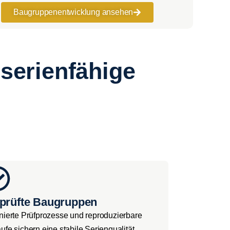
Bau­grup­pen­ent­wick­lung anse­hen
serienfähige
prüfte Baugruppen
nier­te Prüf­pro­zes­se und repro­du­zier­ba­re
­fe sichern eine sta­bi­le Seri­en­qua­li­tät.