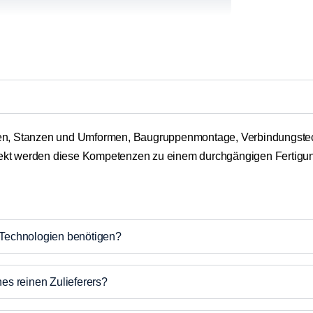
n, Stan­zen und Umfor­men, Bau­grup­pen­mon­ta­ge, Ver­bin­dungs­te
­jekt wer­den die­se Kom­pe­ten­zen zu einem durch­gän­gi­gen Fer­ti­g
Tech­no­lo­gien benö­ti­gen?
s rei­nen Zulie­fe­rers?