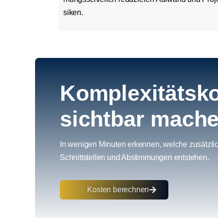
si­ken.
Komplexitätsk
sichtbar mach
In weni­gen Minu­ten erken­nen, wel­che zusätz­li­c
Schnitt­stel­len und Abstim­mun­gen ent­ste­hen.
Kos­ten berech­nen