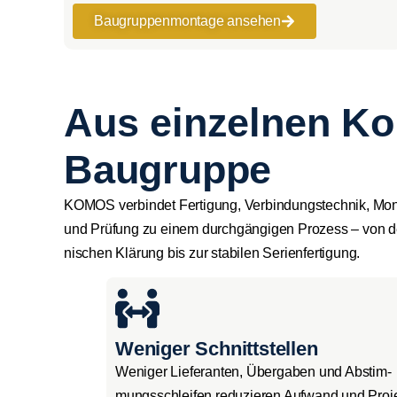
Bau­grup­pen­mon­ta­ge anse­hen
Aus einzelnen Ko
Baugruppe
KOMOS ver­bin­det Fer­ti­gung, Ver­bin­dungs­tech­nik, Mon
und Prü­fung zu einem durch­gän­gi­gen Pro­zess – von d
ni­schen Klä­rung bis zur sta­bi­len Seri­en­fer­ti­gung.
Weniger Schnittstellen
Weni­ger Lie­fe­ran­ten, Über­ga­ben und Abstim­
mungs­schlei­fen redu­zie­ren Auf­wand und Pro­jek