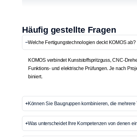
Häufig gestellte Fragen
Wel­che Fer­ti­gungs­tech­no­lo­gien deckt KOMOS ab?
KOMOS ver­bin­det Kunst­stoff­spritz­guss, CNC-Dre­he
Funk­ti­ons- und elek­tri­sche Prü­fun­gen. Je nach Pro
bi­niert.
Kön­nen Sie Bau­grup­pen kom­bi­nie­ren, die meh­re­re 
Was unter­schei­det Ihre Kom­pe­ten­zen von denen eine