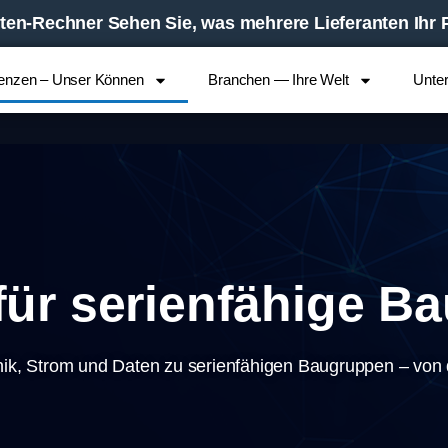
en-Rechner Sehen Sie, was mehrere Lieferanten Ihr Pr
enzen – Unser Können
Branchen — Ihre Welt
Unte
ür serienfähige B
­nik, Strom und Daten zu seri­en­fä­hi­gen Bau­grup­pen – von