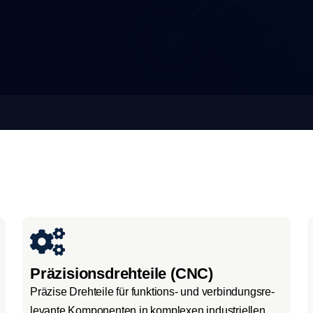
Präzisionsdrehteile (CNC)
Prä­zi­se Dreh­tei­le für funk­ti­ons- und ver­bin­dungs­re­
le­van­te Kom­po­nen­ten in kom­ple­xen indus­tri­el­len