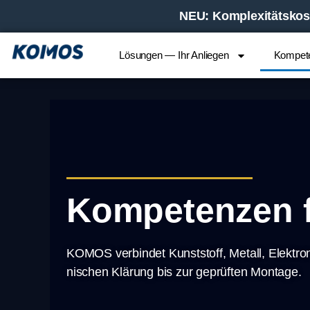
NEU:
Komplexitätskost
Lösungen — Ihr Anliegen
Kompet
Kompetenzen f
KOMOS ver­bin­det Kunst­stoff, Metall, Elek­tro
ni­schen Klä­rung bis zur geprüf­ten Mon­ta­ge.