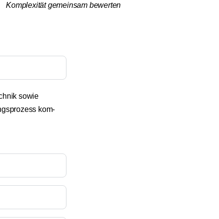
Kom­ple­xi­tät gemein­sam bewer­ten
ch­nik sowie
ungs­pro­zess kom­