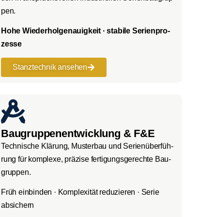
pen.
Hohe Wie­der­hol­ge­nau­ig­keit · sta­bi­le Seri­en­pro­
zes­se
Stanz­tech­nik anse­hen
Baugruppenentwicklung & F&E
Tech­ni­sche Klä­rung, Mus­ter­bau und Seri­en­über­füh­
rung für kom­ple­xe, prä­zi­se fer­ti­gungs­ge­rech­te Bau­
grup­pen.
Früh ein­bin­den · Kom­ple­xi­tät redu­zie­ren · Serie
absi­chern