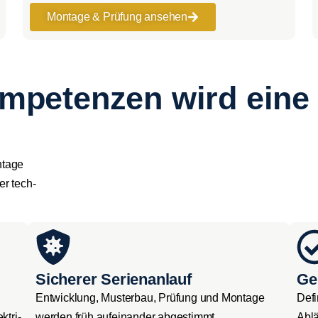
Mon­ta­ge & Prü­fung anse­hen
mpetenzen wird eine 
­ta­ge
er tech­
Sicherer Serienanlauf
Ge
Ent­wick­lung, Mus­ter­bau, Prü­fung und Mon­ta­ge
Defi­
t­ri­
wer­den früh auf­ein­an­der abge­stimmt.
Abläu