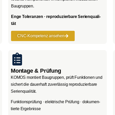
Bau­grup­pen.
Enge Tole­ran­zen · repro­du­zier­ba­re Seri­en­qua­li­
tät
CNC-Kom­pe­tenz anse­hen
Montage & Prüfung
KOMOS mon­tiert Bau­grup­pen, prüft Funk­tio­nen und
sichert die dau­er­haft zuver­läs­sig repro­du­zier­ba­re
Seri­en­qua­li­tät.
Funk­ti­ons­prü­fung · elek­tri­sche Prü­fung · doku­men­
tier­te Ergeb­nis­se