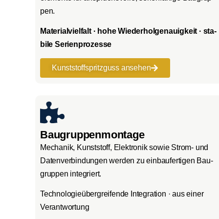
pen.
Mate­ri­al­viel­falt · hohe Wie­der­hol­ge­nau­ig­keit · sta­
bi­le Seri­en­pro­zes­se
Kunst­stoff­spritz­guss anse­hen
Baugruppenmontage
Mecha­nik, Kunst­stoff, Elek­tro­nik sowie Strom- und
Daten­ver­bin­dun­gen wer­den zu ein­bau­fer­ti­gen Bau­
grup­pen inte­griert.
Tech­no­lo­gie­über­grei­fen­de Inte­gra­ti­on · aus einer
Ver­ant­wor­tung