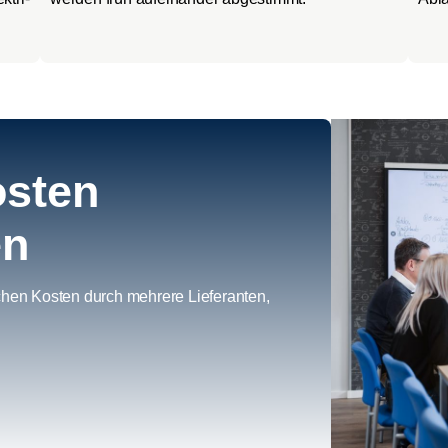
osten
en
hen Kos­ten durch meh­re­re Lie­fe­ran­ten,