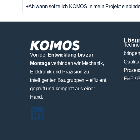
Ab wann soll­te ich KOMOS in mein Pro­jekt ein­bin­d
Lösun
Technol
bringe
Von der
Entwicklung bis zur
Qualität
Montage
verbinden wir Mechanik,
Prozess
Elektronik und Präzision zu
F&E / 
intelligenten Baugruppen – effizient,
geprüft und komplett aus einer
Hand.