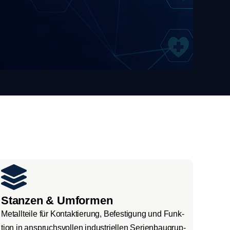
Stanzen & Umformen
Metall­tei­le für Kon­tak­tie­rung, Befes­ti­gung und Funk­
ti­on in anspruchs­vol­len indus­tri­el­len Seri­en­bau­grup­