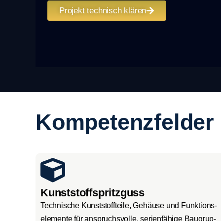
Pro­jekt tech­nisch klä­ren
Kompetenzfelder
Kunststoffspritzguss
Tech­ni­sche Kunst­stoff­tei­le, Gehäu­se und Funk­ti­ons­
ele­men­te für anspruchs­vol­le, seri­en­fä­hi­ge Bau­grup­