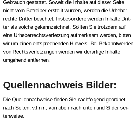
Gebrauch gestat­tet. Soweit die Inhal­te auf die­ser Sei­te
nicht vom Betrei­ber erstellt wur­den, wer­den die Urhe­ber­
rech­te Drit­ter beach­tet. Ins­be­son­de­re wer­den Inhal­te Drit­
ter als sol­che gekenn­zeich­net. Soll­ten Sie trotz­dem auf
eine Urhe­ber­rechts­ver­let­zung auf­merk­sam wer­den, bit­ten
wir um einen ent­spre­chen­den Hin­weis. Bei Bekannt­wer­den
von Rechts­ver­let­zun­gen wer­den wir der­ar­ti­ge Inhal­te
umge­hend ent­fer­nen.
Quellennachweis Bilder:
Die Quel­len­nach­wei­se fin­den Sie nach­fol­gend geord­net
nach Sei­ten, v.l.n.r., von oben nach unten und Slider sei­
ten­wei­se.