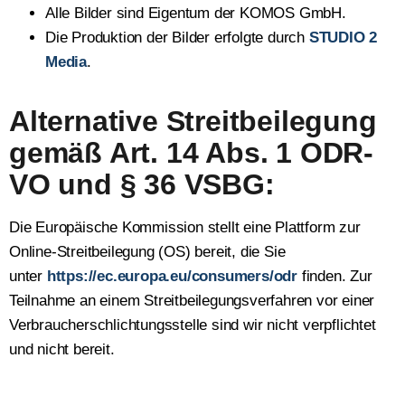
Alle Bil­der sind Eigen­tum der KOMOS GmbH.
Die Pro­duk­ti­on der Bil­der erfolg­te durch
STUDIO 2
Media
.
Alternative Streitbeilegung
gemäß Art. 14 Abs. 1 ODR-
VO und § 36 VSBG:
Die Euro­päi­sche Kom­mis­si­on stellt eine Platt­form zur
Online-Streit­bei­le­gung (OS) bereit, die Sie
unter
https://ec.europa.eu/consumers/odr
fin­den. Zur
Teil­nah­me an einem Streit­bei­le­gungs­ver­fah­ren vor einer
Ver­brau­cher­schlich­tungs­stel­le sind wir nicht ver­pflich­tet
und nicht bereit.