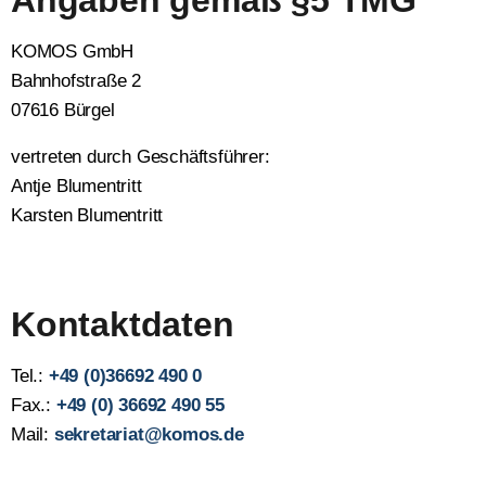
Angaben gemäß §5 TMG
KOMOS GmbH
Bahn­hof­stra­ße 2
07616 Bür­gel
ver­tre­ten durch Geschäfts­füh­rer:
Ant­je Blu­men­tritt
Kars­ten Blu­men­tritt
Kontaktdaten
Tel.:
+49 (0)36692 490 0
Fax.:
+49 (0) 36692 490 55
Mail:
sekretariat@komos.de