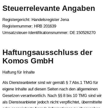
Steuerrelevante Angaben
Regis­ter­ge­richt: Han­dels­re­gis­ter Jena
Regis­ter­num­mer: HRB 201639
Umsatz­steu­er-Iden­ti­fi­ka­ti­ons­num­mer: DE 150526270
Haftungsausschluss der
Komos GmbH
Haf­tung für Inhal­te
Als Diens­te­an­bie­ter sind wir gemäß § 7 Abs.1 TMG für
eige­ne Inhal­te auf die­sen Sei­ten nach den all­ge­mei­nen
Geset­zen ver­ant­wort­lich. Nach §§ 8 bis 10 TMG sind wir
als Diens­te­an­bie­ter jedoch nicht ver­pflich­tet, über­mit­tel­te