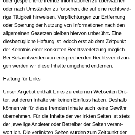
oder gespei­cher­te frem­de Infor­ma­tio­nen zu über­wa­chen
oder nach Umstän­den zu for­schen, die auf eine rechts­wid­
ri­ge Tätig­keit hin­wei­sen. Ver­pflich­tun­gen zur Ent­fer­nung
oder Sper­rung der Nut­zung von Infor­ma­tio­nen nach den
all­ge­mei­nen Geset­zen blei­ben hier­von unbe­rührt. Eine
dies­be­züg­li­che Haf­tung ist jedoch erst ab dem Zeit­punkt
der Kennt­nis einer kon­kre­ten Rechts­ver­let­zung mög­lich.
Bei Bekannt­wer­den von ent­spre­chen­den Rechts­ver­let­zun­
gen wer­den wir die­se Inhal­te umge­hend ent­fer­nen.
Haf­tung für Links
Unser Ange­bot ent­hält Links zu exter­nen Web­sei­ten Drit­
ter, auf deren Inhal­te wir kei­nen Ein­fluss haben. Des­halb
kön­nen wir für die­se frem­den Inhal­te auch kei­ne Gewähr
über­neh­men. Für die Inhal­te der ver­link­ten Sei­ten ist stets
der jewei­li­ge Anbie­ter oder Betrei­ber der Sei­ten ver­ant­
wort­lich. Die ver­link­ten Sei­ten wur­den zum Zeit­punkt der