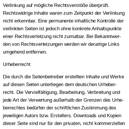
Ver­lin­kung auf mög­li­che Rechts­ver­stö­ße über­prüft.
Rechts­wid­ri­ge Inhal­te waren zum Zeit­punkt der Ver­lin­kung
nicht erkenn­bar. Eine per­ma­nen­te inhalt­li­che Kon­trol­le der
ver­link­ten Sei­ten ist jedoch ohne kon­kre­te Anhalts­punk­te
einer Rechts­ver­let­zung nicht zumut­bar. Bei Bekannt­wer­
den von Rechts­ver­let­zun­gen wer­den wir der­ar­ti­ge Links
umge­hend ent­fer­nen.
Urhe­ber­recht
Die durch die Sei­ten­be­trei­ber erstell­ten Inhal­te und Wer­ke
auf die­sen Sei­ten unter­lie­gen dem deut­schen Urhe­ber­
recht. Die Ver­viel­fäl­ti­gung, Bear­bei­tung, Ver­brei­tung und
jede Art der Ver­wer­tung außer­halb der Gren­zen des Urhe­
ber­rech­tes bedür­fen der schrift­li­chen Zustim­mung des
jewei­li­gen Autors bzw. Erstel­lers. Down­loads und Kopien
die­ser Sei­te sind nur für den pri­va­ten, nicht kom­mer­zi­el­len