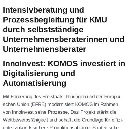
Intensivberatung und
Prozessbegleitung für KMU
durch selbstständige
Unternehmensberaterinnen und
Unternehmensberater
InnoInvest: KOMOS investiert in
Digitalisierung und
Automatisierung
Mit För­de­rung des Frei­staats Thü­rin­gen und der Euro­päi­
schen Uni­on (EFRE) moder­ni­siert KOMOS im Rah­men
von Inno­In­vest sei­ne Pro­zes­se. Das Pro­jekt stärkt die
Wett­be­werbs­fä­hig­keit und schafft die Grund­la­ge für effi­zi­
en­te, zukunfts­si­che­re Pro­duk­ti­ons­ab­läu­fe. Stra­te­gi­sche