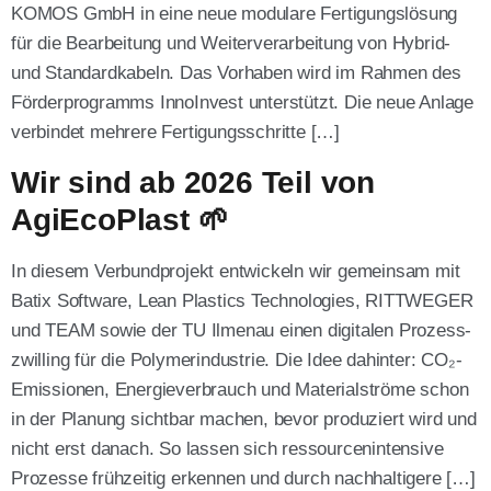
KOMOS GmbH in eine neue modu­la­re Fer­ti­gungs­lö­sung
für die Bear­bei­tung und Wei­ter­ver­ar­bei­tung von Hybrid-
und Stan­dard­ka­beln. Das Vor­ha­ben wird im Rah­men des
För­der­pro­gramms Inno­In­vest unter­stützt. Die neue Anla­ge
ver­bin­det meh­re­re Fer­ti­gungs­schrit­te […]
Wir sind ab 2026 Teil von
AgiEcoPlast 🌱
In die­sem Ver­bund­pro­jekt ent­wi­ckeln wir gemein­sam mit
Batix Soft­ware, Lean Pla­s­tics Tech­no­lo­gies, RITTWEGER
und TEAM sowie der TU Ilmen­au einen digi­ta­len Pro­zess­
zwil­ling für die Poly­mer­indus­trie. Die Idee dahin­ter: CO₂-
Emis­­sio­­nen, Ener­gie­ver­brauch und Mate­ri­al­strö­me schon
in der Pla­nung sicht­bar machen, bevor pro­du­ziert wird und
nicht erst danach. So las­sen sich res­sour­cen­in­ten­si­ve
Pro­zes­se früh­zei­tig erken­nen und durch nach­hal­ti­ge­re […]