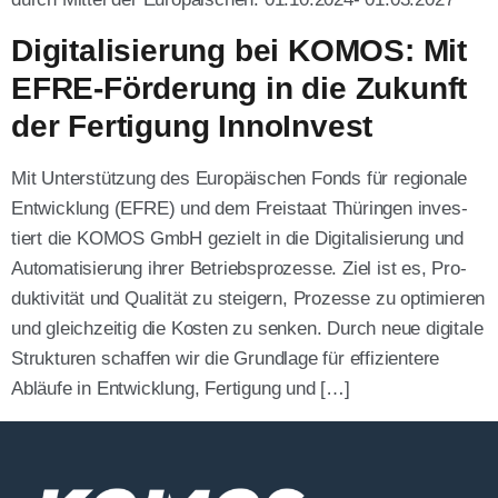
Digitalisierung bei KOMOS: Mit
EFRE-Förderung in die Zukunft
der Fertigung InnoInvest
Mit Unter­stüt­zung des Euro­päi­schen Fonds für regio­na­le
Ent­wick­lung (EFRE) und dem Frei­staat Thü­rin­gen inves­
tiert die KOMOS GmbH gezielt in die Digi­ta­li­sie­rung und
Auto­ma­ti­sie­rung ihrer Betriebs­pro­zes­se. Ziel ist es, Pro­
duk­ti­vi­tät und Qua­li­tät zu stei­gern, Pro­zes­se zu opti­mie­ren
und gleich­zei­tig die Kos­ten zu sen­ken. Durch neue digi­ta­le
Struk­tu­ren schaf­fen wir die Grund­la­ge für effi­zi­en­te­re
Abläu­fe in Ent­wick­lung, Fer­ti­gung und […]