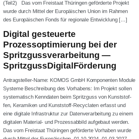
(Teil2) Das vom Frei­staat Thü­rin­gen geför­der­te Pro­jekt
wur­de durch Mit­tel der Euro­päi­schen Uni­on im Rah­men
des Euro­päi­schen Fonds für regio­na­le Ent­wick­lung […]
Digital gesteuerte
Prozessoptimierung bei der
Spritzgussverarbeitung —
SpritzgussDigitalFörderung
Antra­g­s­tel­­ler-Name: KOMOS GmbH Kom­po­nen­ten Modu­le
Sys­te­me Beschrei­bung des Vor­ha­bens: Im Pro­jekt sol­len
sys­te­ma­tisch Kenn­da­ten beim Spritz­guss von Kunst­stof­
fen, Kera­mi­ken und Kunst­­­stoff-Recy­cla­­ten erfasst und
eine digi­ta­le Infra­struk­tur zur Daten­ver­ar­bei­tung zu einem
digi­ta­len Mate­­ri­al- und Pro­zess­ab­bild auf­ge­baut wer­den.
Das vom Frei­staat Thüringen geförderte Vor­ha­ben wur­de
durch Mit­tel der Europäischen. 01.10.2024- 01.03.2027