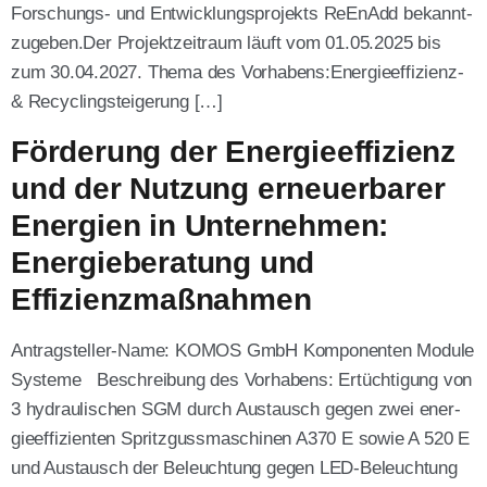
For­­schungs- und Ent­wick­lungs­pro­jekts ReE­n­Add bekannt­
zu­ge­ben.Der Pro­jekt­zeit­raum läuft vom 01.05.2025 bis
zum 30.04.2027. The­ma des Vor­ha­bens:Ener­gie­ef­fi­zi­enz-
& Recy­cling­stei­ge­rung […]
Förderung der Energieeffizienz
und der Nutzung erneuerbarer
Energien in Unternehmen:
Energieberatung und
Effizienzmaßnahmen
Antra­g­s­tel­­ler-Name: KOMOS GmbH Kom­po­nen­ten Modu­le
Sys­te­me Beschrei­bung des Vor­ha­bens: Ertüch­ti­gung von
3 hydrau­li­schen SGM durch Aus­tausch gegen zwei ener­
gie­ef­fi­zi­en­ten Spritz­guss­ma­schi­nen A370 E sowie A 520 E
und Aus­tausch der Beleuch­tung gegen LED-Beleuch­­tung