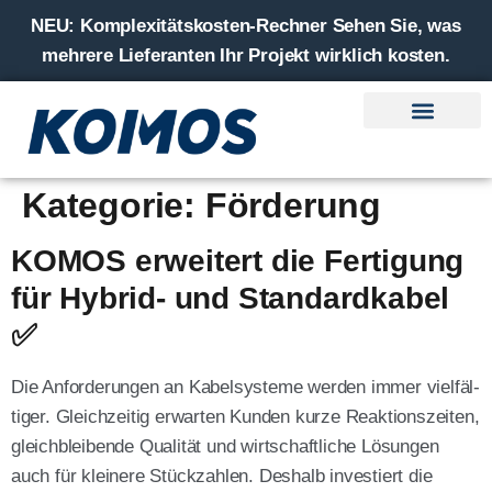
NEU:
Komplexitätskosten-Rechner Sehen Sie, was
mehrere Lieferanten Ihr Projekt wirklich kosten.
Lösungen — Ihr Anliegen
Kompetenzen – Unser Können
Branchen — Ihre Welt
Kategorie:
Förderung
KOMOS erweitert die Fertigung
für Hybrid- und Standardkabel
✅
Die Anfor­de­run­gen an Kabel­sys­te­me wer­den immer viel­fäl­
ti­ger. Gleich­zei­tig erwar­ten Kun­den kur­ze Reak­ti­ons­zei­ten,
gleich­blei­ben­de Qua­li­tät und wirt­schaft­li­che Lösun­gen
auch für klei­ne­re Stück­zah­len. Des­halb inves­tiert die