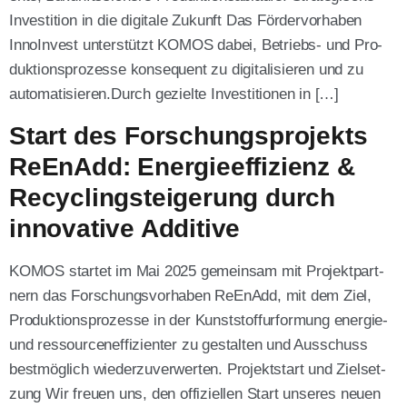
Inves­ti­ti­on in die digi­ta­le Zukunft Das För­der­vor­ha­ben
Inno­In­vest unter­stützt KOMOS dabei, Betriebs- und Pro­
duk­ti­ons­pro­zes­se kon­se­quent zu digi­ta­li­sie­ren und zu
auto­ma­ti­sie­ren.Durch geziel­te Inves­ti­tio­nen in […]
Start des Forschungsprojekts
ReEnAdd: Energieeffizienz &
Recyclingsteigerung durch
innovative Additive
KOMOS star­tet im Mai 2025 gemein­sam mit Pro­jekt­part­
nern das For­schungs­vor­ha­ben ReE­n­Add, mit dem Ziel,
Pro­duk­ti­ons­pro­zes­se in der Kunst­stoff­ur­for­mung ener­gie-
und res­sour­cen­ef­fi­zi­en­ter zu gestal­ten und Aus­schuss
best­mög­lich wie­der­zu­ver­wer­ten. Pro­jekt­start und Ziel­set­
zung Wir freu­en uns, den offi­zi­el­len Start unse­res neu­en