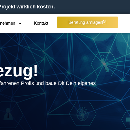
ojekt wirklich kosten.
Beratung anfragen
rnehmen
Kontakt
ezug!
rfah­re­nen Pro­fis und baue Dir Dein eige­nes