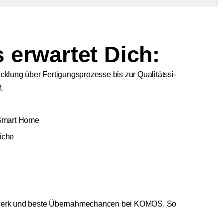
 erwartet Dich:
­lung über Fer­ti­gungs­pro­zes­se bis zur Qua­li­täts­si­
.
er Smart Home
i­che
tz­werk und bes­te Über­nah­me­chan­cen bei KOMOS. So