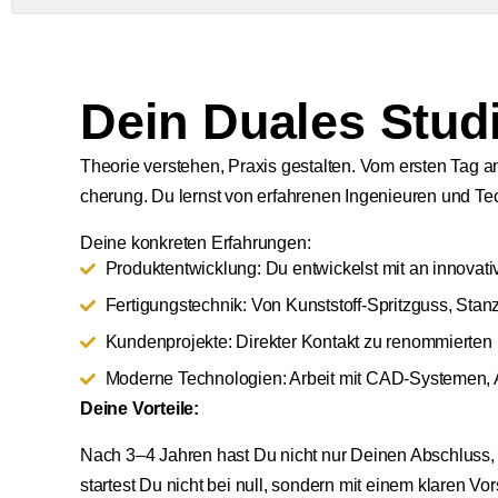
Dein Duales Stud
Theo­rie ver­ste­hen, Pra­xis gestal­ten. Vom ers­ten Tag an
che­rung. Du lernst von erfah­re­nen Inge­nieu­ren und Tech
Dei­ne kon­kre­ten Erfah­run­gen:
Pro­dukt­ent­wick­lung: Du ent­wi­ckelst mit an inno­va­t
Fer­ti­gungs­tech­nik: Von Kunst­stoff-Spritz­guss, St
Kun­den­pro­jek­te: Direk­ter Kon­takt zu renom­mier­ten
Moder­ne Tech­no­lo­gien: Arbeit mit CAD-Sys­te­men,
Dei­ne Vor­tei­le:
Nach 3–4 Jah­ren hast Du nicht nur Dei­nen Abschluss, so
star­test Du nicht bei null, son­dern mit einem kla­ren Vor­