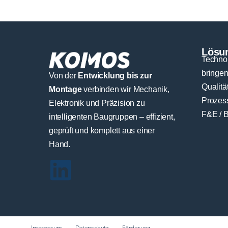
Lösun
Technol
bringe
Von der
Entwicklung bis zur
Qualität
Montage
verbinden wir Mechanik,
Prozess
Elektronik und Präzision zu
F&E / 
intelligenten Baugruppen – effizient,
geprüft und komplett aus einer
Hand.
Impressum
Datenschutz
Förderung