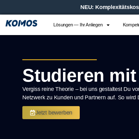
NEU:
Komplexitätskost
Lösungen — Ihr Anliegen
Kompet
Studieren mi
Ver­giss rei­ne Theo­rie – bei uns gestal­test Du vo
Netz­werk zu Kun­den und Part­nern auf. So wird De
Jetzt bewer­ben