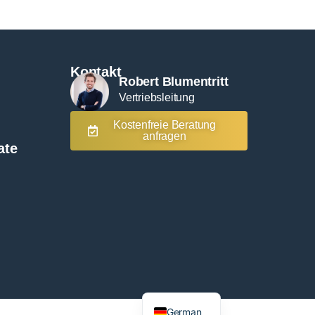
Kontakt
Robert Blumentritt
Vertriebsleitung
Kostenfreie Beratung
anfragen
ate
English
German