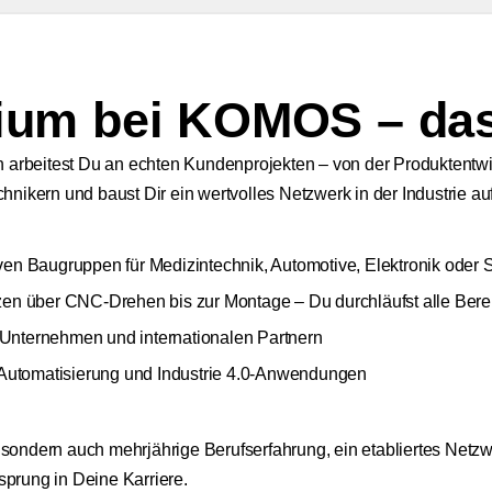
ium bei KOMOS – das
 arbei­test Du an ech­ten Kun­den­pro­jek­ten – von der Pro­dukt­ent­wick
­ni­kern und baust Dir ein wert­vol­les Netz­werk in der Indus­trie auf
i­ven Bau­grup­pen für Medi­zin­tech­nik, Auto­mo­ti­ve, Elek­tro­nik od
an­zen über CNC-Dre­hen bis zur Mon­ta­ge – Du durch­läufst alle Bere
 Unter­neh­men und inter­na­tio­na­len Part­nern
 Auto­ma­ti­sie­rung und Indus­trie 4.0‑Anwendungen
n­dern auch mehr­jäh­ri­ge Berufs­er­fah­rung, ein eta­blier­tes Ne
sprung in Dei­ne Kar­rie­re.