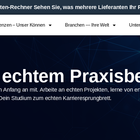
en-Rechner Sehen Sie, was mehrere Lieferanten Ihr Pr
enzen – Unser Können
Branchen — Ihre Welt
Unte
t echtem Praxisb
n Anfang an mit. Arbei­te an ech­ten Pro­jek­ten, ler­ne von e
in Stu­di­um zum ech­ten Kar­rie­re­sprung­brett.