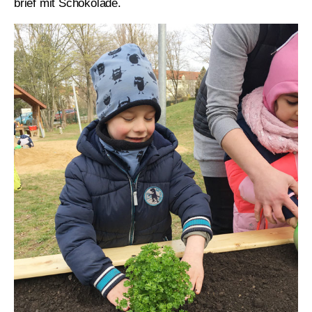
brief mit Scho­ko­la­de.