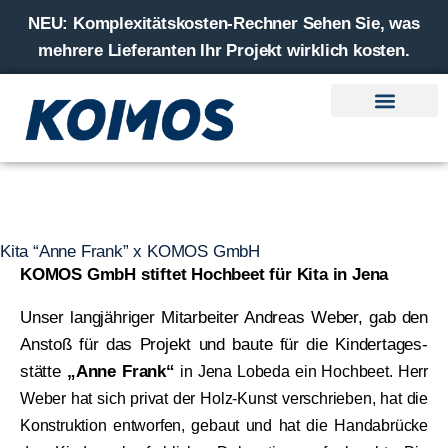
NEU:
Komplexitätskosten-Rechner Sehen Sie, was
mehrere Lieferanten Ihr Projekt wirklich kosten.
Lösungen — Ihr Anliegen
Kompetenzen – Unser Können
Branchen — Ihre Welt
Kita “Anne Frank” x KOMOS GmbH
KOMOS GmbH stif­tet Hoch­beet für Kita in Jena
Unser lang­jäh­ri­ger Mit­ar­bei­ter Andre­as Weber, gab den
Anstoß für das Pro­jekt und bau­te für die Kin­der­ta­ges­
stät­te
„Anne Frank“
in Jena Lobe­da ein Hoch­beet. Herr
Weber hat sich pri­vat der Holz-Kunst ver­schrie­ben, hat die
Kon­struk­ti­on ent­wor­fen, gebaut und hat die Handabrü­cke