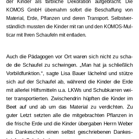
der Kin­der als farb­li­che Deko­ra­ti­on auf­ge­bracht. Die
KOMOS GmbH über­nahm sofort die Beschaf­fung von
Mate­ri­al, Erde, Pflan­zen und deren Trans­port. Selbst­ver­
ständ­lich muss­ten die Kin­der mit ran und den KOMOS-Mul­
ti­car mit Ihren Schau­feln mit ent­la­den.
Auch die Päd­ago­gen vor Ort waren sich nicht zu scha­
de die Schau­fel zu schwin­gen. „Man hat ja schließ­lich
Vor­bild­funk­ti­on.“, sag­te Lisa Bau­er lächelnd und stüt­ze
sich auf der Schau­fel ab, wäh­rend die Kin­der die Erde
mit aller­lei Hilfs­mit­teln u.a. LKWs und Schub­kar­ren wei­
ter trans­por­tier­ten. Zwi­schen­drin hüpf­ten die Kin­der im
Beet auf und ab um das Mate­ri­al zu ver­dich­ten. Zu
guter Letzt setz­ten alle die mit­ge­brach­ten Pflan­zen in
die fri­sche Erde und die Kin­der über­ga­ben Herrn Weber
als Dan­ke­schön einen selbst geschrie­be­nen Dan­kes­