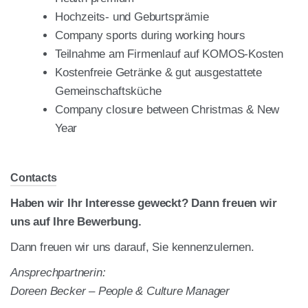
Hoch­zeits- und Geburts­prä­mie
Com­pa­ny sports during working hours
Teil­nah­me am Fir­men­lauf auf KOMOS-Kos­ten
Kos­ten­freie Geträn­ke & gut aus­ge­stat­te­te
Gemein­schafts­kü­che
Com­pa­ny clo­sure bet­ween Christ­mas & New
Year
Cont­acts
Haben wir Ihr Inter­es­se geweckt?
Dann freu­en wir
uns auf Ihre Bewer­bung.
Dann freu­en wir uns dar­auf, Sie ken­nen­zu­ler­nen.
Ansprech­part­ne­rin:
Doreen Becker – Peo­p­le & Cul­tu­re Mana­ger