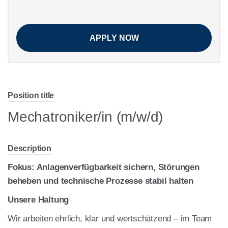
APPLY NOW
Posi­ti­on title
Mechatroniker/in (m/w/d)
Descrip­ti­on
Fokus: Anla­gen­ver­füg­bar­keit sichern, Stö­run­gen
behe­ben und tech­ni­sche Pro­zes­se sta­bil hal­ten
Unse­re Hal­tung
Wir arbei­ten ehr­lich, klar und wert­schät­zend – im Team