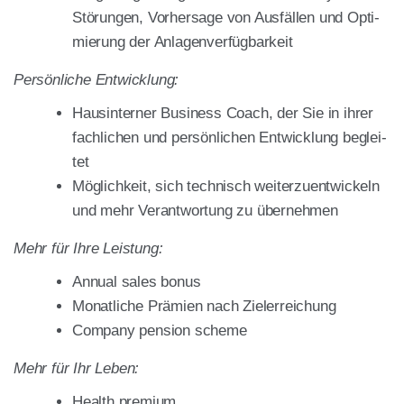
Stö­run­gen, Vor­her­sa­ge von Aus­fäl­len und Opti­
mie­rung der Anla­gen­ver­füg­bar­keit
Per­sön­li­che Ent­wick­lung:
Haus­in­ter­ner Busi­ness Coach, der Sie in ihrer
fach­li­chen und per­sön­li­chen Ent­wick­lung beglei­
tet
Mög­lich­keit, sich tech­nisch wei­ter­zu­ent­wi­ckeln
und mehr Ver­ant­wor­tung zu über­neh­men
Mehr für Ihre Leis­tung:
Annu­al sales bonus
Monat­li­che Prä­mi­en nach Ziel­er­rei­chung
Com­pa­ny pen­si­on sche­me
Mehr für Ihr Leben:
Health pre­mi­um