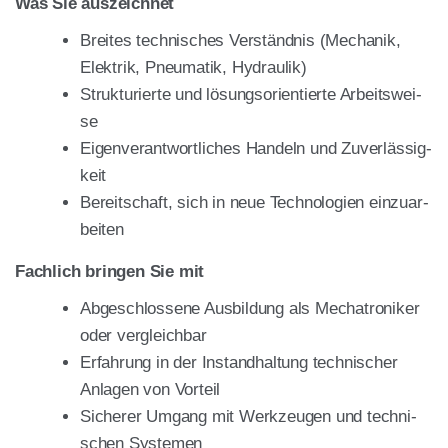
Was Sie aus­zeich­net
Brei­tes tech­ni­sches Ver­ständ­nis (Mecha­nik,
Elek­trik, Pneu­ma­tik, Hydrau­lik)
Struk­tu­rier­te und lösungs­ori­en­tier­te Arbeits­wei­
se
Eigen­ver­ant­wort­li­ches Han­deln und Zuver­läs­sig­
keit
Bereit­schaft, sich in neue Tech­no­lo­gien ein­zu­ar­
bei­ten
Fach­lich brin­gen Sie mit
Abge­schlos­se­ne Aus­bil­dung als Mecha­tro­ni­ker
oder ver­gleich­bar
Erfah­rung in der Instand­hal­tung tech­ni­scher
Anla­gen von Vor­teil
Siche­rer Umgang mit Werk­zeu­gen und tech­ni­
schen Sys­te­men