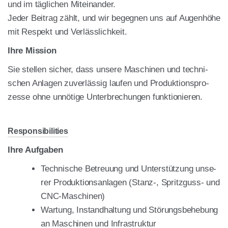
und im täg­li­chen Mit­ein­an­der.
Jeder Bei­trag zählt, und wir begeg­nen uns auf Augen­hö­he
mit Respekt und Ver­läss­lich­keit.
Ihre Mis­si­on
Sie stel­len sicher, dass unse­re Maschi­nen und tech­ni­
schen Anla­gen zuver­läs­sig lau­fen und Pro­duk­ti­ons­pro­
zes­se ohne unnö­ti­ge Unter­bre­chun­gen funk­tio­nie­ren.
Respon­si­bi­li­ties
Ihre Auf­ga­ben
Tech­ni­sche Betreu­ung und Unter­stüt­zung unse­
rer Pro­duk­ti­ons­an­la­gen (Stanz‑, Spritz­guss- und
CNC-Maschi­nen)
War­tung, Instand­hal­tung und Stö­rungs­be­he­bung
an Maschi­nen und Infra­struk­tur