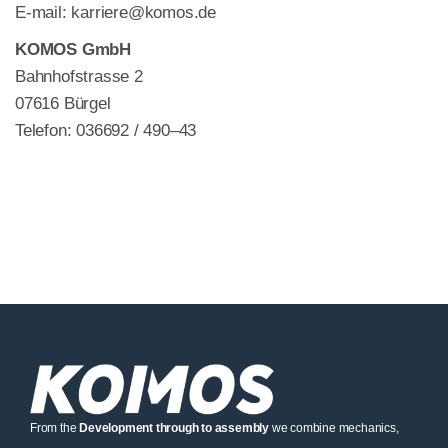
E‑mail: karriere@komos.de
KOMOS GmbH
Bahn­hofstras­se 2
07616 Bür­gel
Tele­fon: 036692 / 490–43
From the
Deve­lo­p­ment through to assem­bly
we com­bi­ne mecha­nics,