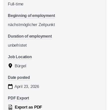
Full-time
Begin­ning of employ­ment
nächst­mög­li­cher Zeit­punkt
Dura­ti­on of employ­ment
unbe­fris­tet
Job Loca­ti­on
Bür­gel
Date pos­ted
April 23, 2026
PDF Export
Export as PDF