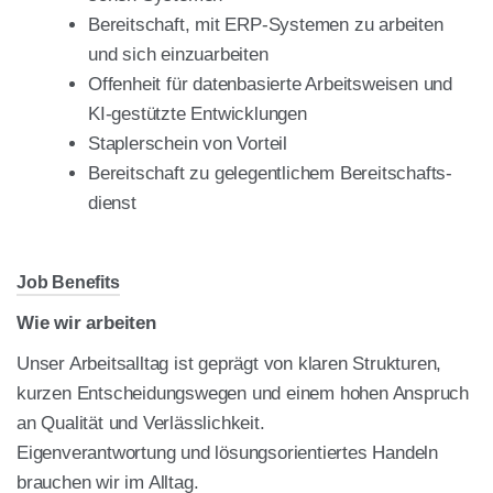
Bereit­schaft, mit ERP-Sys­te­men zu arbei­ten
und sich ein­zu­ar­bei­ten
Offen­heit für daten­ba­sier­te Arbeits­wei­sen und
KI-gestütz­te Ent­wick­lun­gen
Stap­ler­schein von Vor­teil
Bereit­schaft zu gele­gent­li­chem Bereit­schafts­
dienst
Job Bene­fits
Wie wir arbei­ten
Unser Arbeits­all­tag ist geprägt von kla­ren Struk­tu­ren,
kur­zen Ent­schei­dungs­we­gen und einem hohen Anspruch
an Qua­li­tät und Ver­läss­lich­keit.
Eigen­ver­ant­wor­tung und lösungs­ori­en­tier­tes Han­deln
brau­chen wir im All­tag.