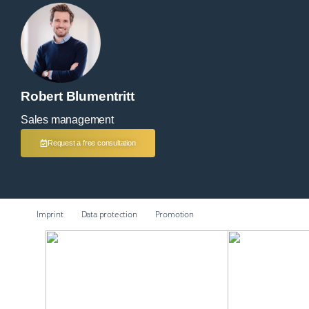
Robert Blumentritt
Sales manage­ment
Request a free con­sul­ta­ti­on
Imprint
Data pro­tec­tion
Pro­mo­ti­on