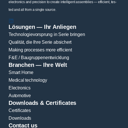
elec­tro­nics and pre­cis­i­on to crea­te intel­li­gent assem­blies — effi­ci­ent, tes­
ted and all from a sin­gle source.
Lösungen — Ihr Anliegen
Tech­no­lo­gie­vor­sprung in Serie brin­gen
Qua­li­tät, die Ihre Serie absi­chert
Making pro­ces­ses more effi­ci­ent
F&E / Bau­grup­pen­ent­wick­lung
Branchen — Ihre Welt
Smart Home
Medi­cal tech­no­lo­gy
Elec­tro­nics
Auto­mo­ti­ve
Downloads & Certificates
Cer­ti­fi­ca­tes
Down­loads
Contact us