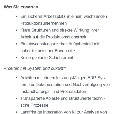
Was Sie erwar­ten
Ein siche­rer Arbeits­platz in einem wach­sen­den
Pro­duk­ti­ons­un­ter­neh­men
Kla­re Struk­tu­ren und direk­te Wir­kung Ihrer
Arbeit auf die Pro­duk­ti­ons­si­cher­heit
Ein abwechs­lungs­rei­ches Auf­ga­ben­feld mit
hoher tech­ni­scher Band­brei­te
Kei­ne geplan­te Schicht­ar­beit
Arbei­ten mit Sys­tem und Zukunft:
Arbei­ten mit einem leis­tungs­fä­hi­gen ERP-Sys­
tem zur Doku­men­ta­ti­on und Nach­ver­fol­gung von
Instand­hal­tungs- und Pro­zess­da­ten
Trans­pa­ren­te Abläu­fe und struk­tu­rier­te tech­ni­
sche Pro­zes­se
Lang­fris­ti­ge Inte­gra­ti­on von KI zur Ana­ly­se von