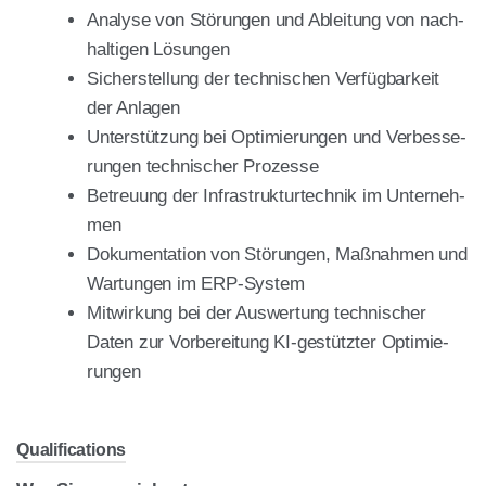
Ana­ly­se von Stö­run­gen und Ablei­tung von nach­
hal­ti­gen Lösun­gen
Sicher­stel­lung der tech­ni­schen Ver­füg­bar­keit
der Anla­gen
Unter­stüt­zung bei Opti­mie­run­gen und Ver­bes­se­
run­gen tech­ni­scher Pro­zes­se
Betreu­ung der Infra­struk­tur­tech­nik im Unter­neh­
men
Doku­men­ta­ti­on von Stö­run­gen, Maß­nah­men und
War­tun­gen im ERP-Sys­tem
Mit­wir­kung bei der Aus­wer­tung tech­ni­scher
Daten zur Vor­be­rei­tung KI-gestütz­ter Opti­mie­
run­gen
Qua­li­fi­ca­ti­ons